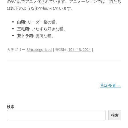
の第1話でアニメ化されています。アニメーションでは、猫たち
は以下のような姿で描かれています。
白猫:
リーダー格の猫。
三毛猫:
いたずら好きな猫。
茶トラ猫:
臆病な猫。
カテゴリー:
Uncategorized
| 投稿日:
10月 13, 2024
|
投
荒坂長者
→
稿
ナ
検索
ビ
検索
ゲ
ー