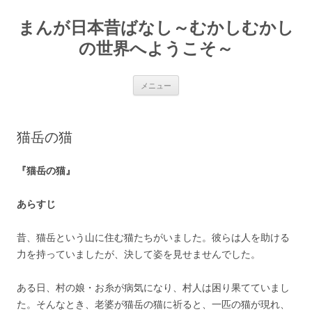
コ
ン
まんが日本昔ばなし～むかしむかし
テ
ン
ツ
の世界へようこそ～
へ
ス
キ
ッ
メニュー
プ
猫岳の猫
『猫岳の猫』
あらすじ
昔、猫岳という山に住む猫たちがいました。彼らは人を助ける
力を持っていましたが、決して姿を見せませんでした。
ある日、村の娘・お糸が病気になり、村人は困り果てていまし
た。そんなとき、老婆が猫岳の猫に祈ると、一匹の猫が現れ、