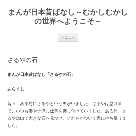
コ
ン
まんが日本昔ばなし～むかしむかし
テ
ン
ツ
の世界へようこそ～
へ
ス
キ
ッ
メニュー
プ
さるやの石
まんが日本昔ばなし「さるやの石」
あらすじ
昔々、ある村にさるやという男がいました。さるやは怠け者
で、いつも妻や子供に仕事を押し付けていました。ある日、さ
るやは山で大きな石を見つけ、それをかついで家に持ち帰りま
した。