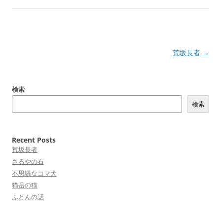
投
荒坂長者
→
稿
ナ
検索
ビ
検索
ゲ
ー
シ
Recent Posts
ョ
荒坂長者
さるやの石
ン
不思議なコマ犬
猫岳の猫
ふとんの話